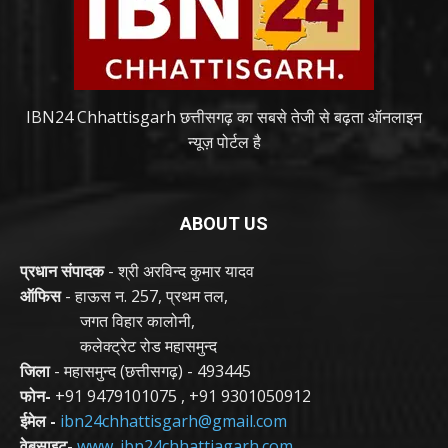
IBN24 Chhattisgarh छत्तीसगढ़ का सबसे तेजी से बढ़ता ऑनलाइन
न्यूज़ पोर्टल है
ABOUT US
प्रधान संपादक
- श्री अरविन्द कुमार यादव
ऑफिस
- हाऊस न. 257, प्रथम तल,
जगत विहार कालोनी,
कलेक्ट्रेट रोड महासमुन्द
जिला
- महासमुन्द (छत्तीसगढ़) - 493445
फोन-
+91 9479101075
,
+91 9301050912
ईमेल -
ibn24chhattisgarh@gmail.com
वेबसाइट-
www. ibn24chhattiagarh.com