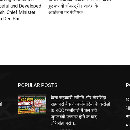
ceful and Developed
हुए कर दी रजिस्ट्री। आदेश के
rh: Chief Minister
अवहेलना पर पंजीयक...
nu Deo Sai
POPULAR POSTS
P
केना सहकारी समिति और तोरेसिंहा
छत
ड़ो
सहकारी बैंक के कर्मचारियों के करोड़ो
भ
के KCC फर्जीवाड़े में चल रही
रा
जुगलबंदी उजागर होने के बाद,
तोरेसिंहा ब्रांच...
मह