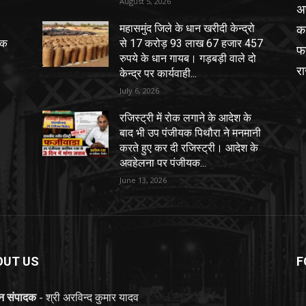
August 5, 2026
अ
का
महासमुंद जिले के धान खरीदी केन्द्रो
िक
से 17 करोड़ 93 लाख 67 हजार 457
फर
रुपये के धान गायब। गड़बड़ी वाले दो
र
केन्द्र पर कार्यवाही...
July 6, 2026
रजिस्ट्री में रोक लगाने के आदेश के
बाद भी उप पंजीयक पिथौरा ने मनमानी
करते हुए कर दी रजिस्ट्री। आदेश के
अवहेलना पर पंजीयक...
June 13, 2026
OUT US
F
ान संपादक
- श्री अरविन्द कुमार यादव