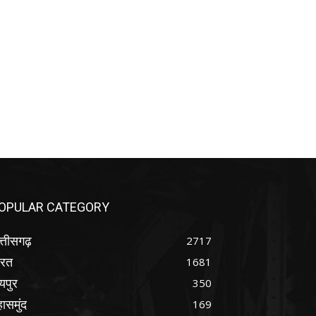
OPULAR CATEGORY
्तीसगढ़
2717
ारत
1681
यपुर
350
ासमुंद
169