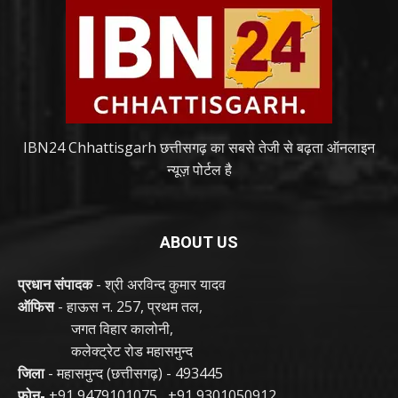
IBN24 Chhattisgarh छत्तीसगढ़ का सबसे तेजी से बढ़ता ऑनलाइन
न्यूज़ पोर्टल है
ABOUT US
प्रधान संपादक
- श्री अरविन्द कुमार यादव
ऑफिस
- हाऊस न. 257, प्रथम तल,
जगत विहार कालोनी,
कलेक्ट्रेट रोड महासमुन्द
जिला
- महासमुन्द (छत्तीसगढ़) - 493445
फोन-
+91 9479101075
,
+91 9301050912