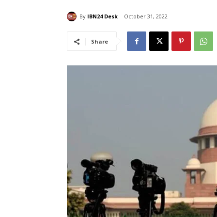
By
IBN24 Desk
October 31, 2022
Share