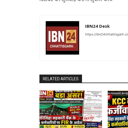
IBN24 Desk
https://ibn24chhattisgarh.
RELATED ARTICLES