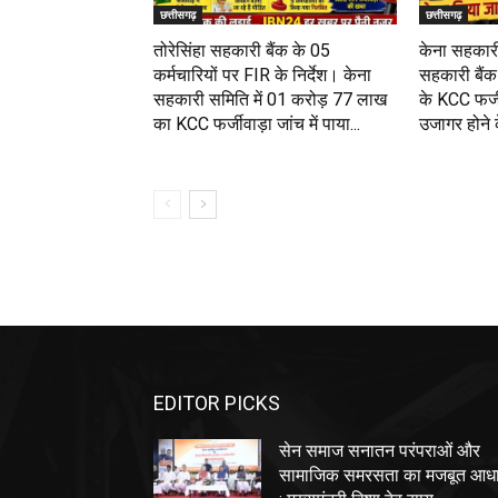
छत्तीसगढ़
छत्तीसगढ़
तोरेसिंहा सहकारी बैंक के 05
केना सहकारी
कर्मचारियों पर FIR के निर्देश। केना
सहकारी बैंक 
सहकारी समिति में 01 करोड़ 77 लाख
के KCC फर्जी
का KCC फर्जीवाड़ा जांच में पाया...
उजागर होने के
EDITOR PICKS
सेन समाज सनातन परंपराओं और
सामाजिक समरसता का मजबूत आध