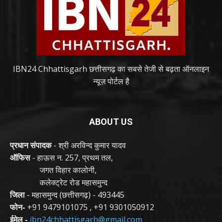
IBN24 Chhattisgarh छत्तीसगढ़ का सबसे तेजी से बढ़ता ऑनलाइन
न्यूज़ पोर्टल है
ABOUT US
प्रधान संपादक
- श्री अरविन्द कुमार यादव
ऑफिस
- हाऊस न. 257, प्रथम तल,
जगत विहार कालोनी,
कलेक्ट्रेट रोड महासमुन्द
जिला
- महासमुन्द (छत्तीसगढ़) - 493445
फोन-
+91 9479101075
,
+91 9301050912
ईमेल -
ibn24chhattisgarh@gmail.com