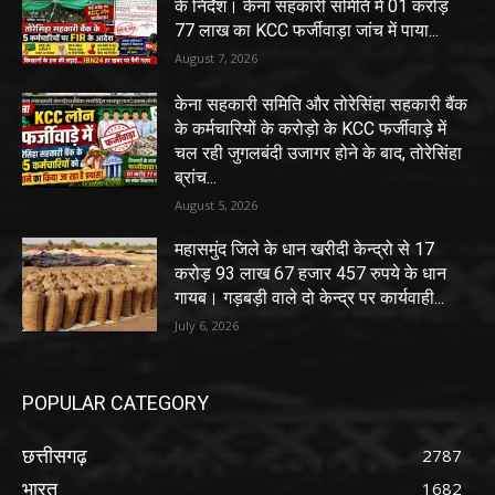
के निर्देश। केना सहकारी समिति में 01 करोड़
77 लाख का KCC फर्जीवाड़ा जांच में पाया...
August 7, 2026
केना सहकारी समिति और तोरेसिंहा सहकारी बैंक
के कर्मचारियों के करोड़ो के KCC फर्जीवाड़े में
चल रही जुगलबंदी उजागर होने के बाद, तोरेसिंहा
ब्रांच...
August 5, 2026
महासमुंद जिले के धान खरीदी केन्द्रो से 17
करोड़ 93 लाख 67 हजार 457 रुपये के धान
गायब। गड़बड़ी वाले दो केन्द्र पर कार्यवाही...
July 6, 2026
POPULAR CATEGORY
छत्तीसगढ़
2787
भारत
1682