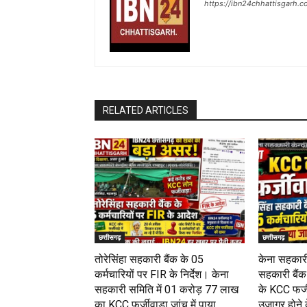
https://ibn24chhattisgarh.
RELATED ARTICLES
छत्तीसगढ़
छत्तीसगढ़
तोरेसिंहा सहकारी बैंक के 05
केना सहकारी
कर्मचारियों पर FIR के निर्देश। केना
सहकारी बैंक 
सहकारी समिति में 01 करोड़ 77 लाख
के KCC फर्जी
का KCC फर्जीवाड़ा जांच में पाया...
उजागर होने के