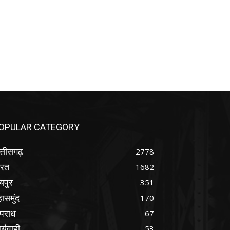
OPULAR CATEGORY
्तीसगढ़
2778
ारत
1682
यपुर
351
ासमुंद
170
पराध
67
र्यवाही
53