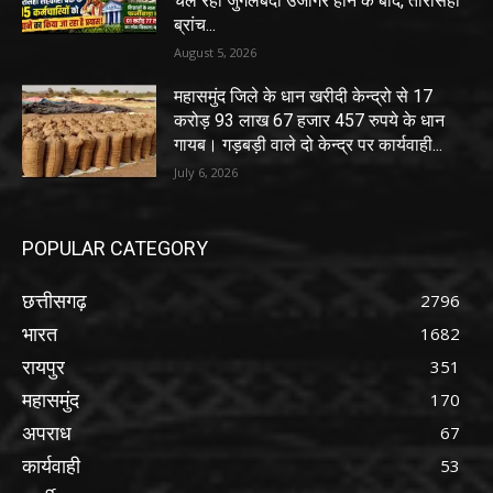
चल रही जुगलबंदी उजागर होने के बाद, तोरेसिंहा
ब्रांच...
August 5, 2026
महासमुंद जिले के धान खरीदी केन्द्रो से 17
करोड़ 93 लाख 67 हजार 457 रुपये के धान
गायब। गड़बड़ी वाले दो केन्द्र पर कार्यवाही...
July 6, 2026
POPULAR CATEGORY
छत्तीसगढ़
2796
भारत
1682
रायपुर
351
महासमुंद
170
अपराध
67
कार्यवाही
53