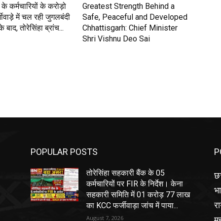
के कर्मचारियों के करोड़ो
Greatest Strength Behind a
वाड़े में चल रही जुगलबंदी
Safe, Peaceful and Developed
 बाद, तोरेसिंहा ब्रांच...
Chhattisgarh: Chief Minister
Shri Vishnu Deo Sai
POPULAR POSTS
P
तोरेसिंहा सहकारी बैंक के 05
छत
कर्मचारियों पर FIR के निर्देश। केना
भ
सहकारी समिति में 01 करोड़ 77 लाख
रा
का KCC फर्जीवाड़ा जांच में पाया...
मह
August 7, 2026