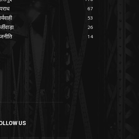
पराध
67
र्यवाही
53
्जीवाड़ा
26
ाजनीति
14
OLLOW US