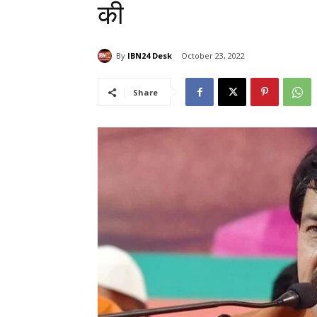
की
By
IBN24 Desk
October 23, 2022
Share