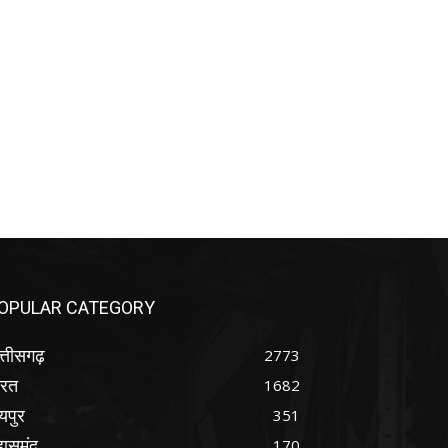
OPULAR CATEGORY
्तीसगढ़
2773
ारत
1682
यपुर
351
ासमुंद
170