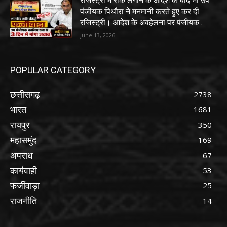
रजिस्ट्री में रोक लगाने के आदेश के बाद भी उप
पंजीयक पिथौरा ने मनमानी करते हुए कर दी
रजिस्ट्री। आदेश के अवहेलना पर पंजीयक...
June 13, 2026
POPULAR CATEGORY
छत्तीसगढ़
2738
भारत
1681
रायपुर
350
महासमुंद
169
अपराध
67
कार्यवाही
53
फर्जीवाड़ा
25
राजनीति
14