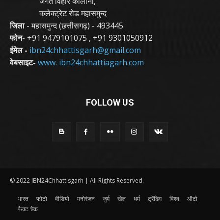
जगत विहार कालोनी,
कलेक्ट्रेट रोड महासमुन्द
जिला
- महासमुन्द (छत्तीसगढ़) - 493445
फोन-
+91 9479101075
,
+91 9301050912
ईमेल -
ibn24chhattisgarh@gmail.com
वेबसाइट-
www. ibn24chhattiagarh.com
FOLLOW US
© 2022 IBN24Chhattisgarh | All Rights Reserved.
भारत
फोटो
वीडियो
मनोरंजन
जुर्म
खेल
धर्म
ट्रेंडिंग
विश्व
ऑटो
फैक्ट चेक