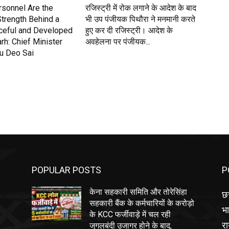
rsonnel Are the
रजिस्ट्री में रोक लगाने के आदेश के बाद
Strength Behind a
भी उप पंजीयक पिथौरा ने मनमानी करते
ceful and Developed
हुए कर दी रजिस्ट्री। आदेश के
rh: Chief Minister
अवहेलना पर पंजीयक...
nu Deo Sai
POPULAR POSTS
P
केना सहकारी समिति और तोरेसिंहा
छत
सहकारी बैंक के कर्मचारियों के करोड़ो
भ
के KCC फर्जीवाड़े में चल रही
रा
जुगलबंदी उजागर होने के बाद,