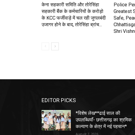
केना सहकारी समिति और तोरेसिंहा
Police Pe
सहकारी बैंक के कर्मचारियों के करोड़ो
Greatest 
के KCC फर्जीवाड़े में चल रही जुगलबंदी
Safe, Pea
उजागर होने के बाद, तोरेसिंहा ब्रांच...
Chhattisga
Shri Vish
EDITOR PICKS
*विशेष लेख**ढाई साल की
उपलब्धियाँ- छत्तीसगढ़ का श्रमिक
कल्याण के क्षेत्र में नई पहचान*
August 7, 2026