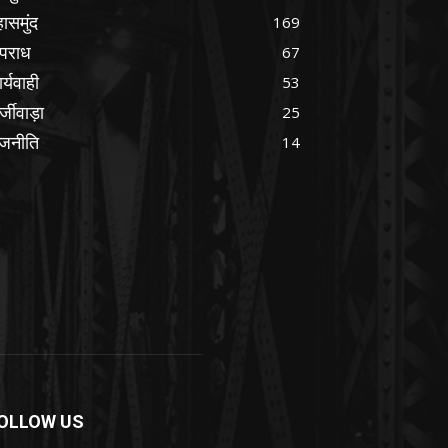
ासमुंद
169
पराध
67
र्यवाही
53
्जीवाड़ा
25
ाजनीति
14
OLLOW US