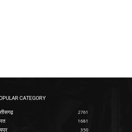
OPULAR CATEGORY
्तीसगढ़
2761
ारत
1681
यपुर
350