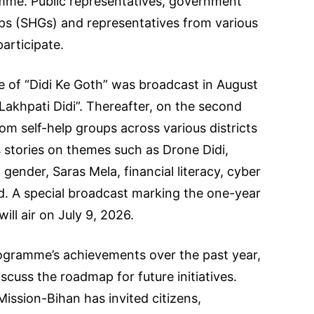
mme. Public representatives, government
ups (SHGs) and representatives from various
articipate.
de of “Didi Ke Goth” was broadcast in August
akhpati Didi”. Thereafter, on the second
 self-help groups across various districts
s stories on themes such as Drone Didi,
ender, Saras Mela, financial literacy, cyber
nd. A special broadcast marking the one-year
ill air on July 9, 2026.
ogramme’s achievements over the past year,
scuss the roadmap for future initiatives.
Mission-Bihan has invited citizens,