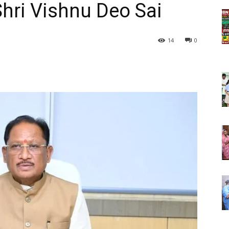
Shri Vishnu Deo Sai
14
0