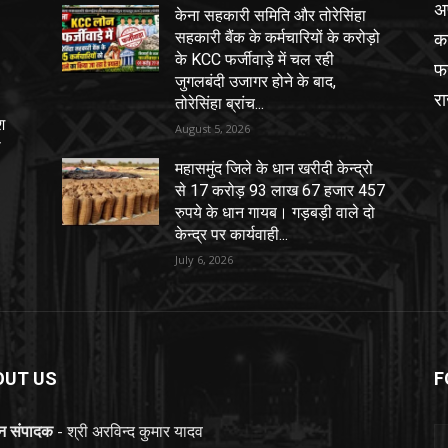
अ
केना सहकारी समिति और तोरेसिंहा
का
सहकारी बैंक के कर्मचारियों के करोड़ो
के KCC फर्जीवाड़े में चल रही
फर
जुगलबंदी उजागर होने के बाद,
र
तोरेसिंहा ब्रांच...
श
August 5, 2026
ा
महासमुंद जिले के धान खरीदी केन्द्रो
से 17 करोड़ 93 लाख 67 हजार 457
रुपये के धान गायब। गड़बड़ी वाले दो
केन्द्र पर कार्यवाही...
July 6, 2026
OUT US
F
ान संपादक
- श्री अरविन्द कुमार यादव