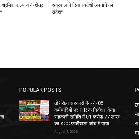
श्रमिक कल्याण के क्षेत्र
अग्रवाल ने दिया स्वदेशी अपनाने का
न*
संदेश*
POPULAR POSTS
P
तोरेसिंहा सहकारी बैंक के 05
छत
कर्मचारियों पर FIR के निर्देश। केना
भ
ाख
सहकारी समिति में 01 करोड़ 77 लाख
रा
का KCC फर्जीवाड़ा जांच में पाया...
मह
August 7, 2026