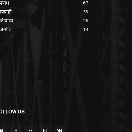
पराध
67
र्यवाही
53
्जीवाड़ा
26
ाजनीति
14
OLLOW US