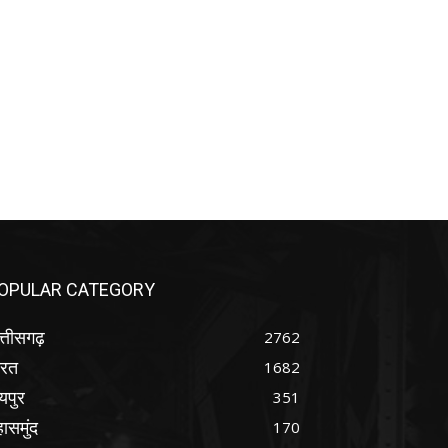
OPULAR CATEGORY
्तीसगढ़
2762
ारत
1682
यपुर
351
ासमुंद
170