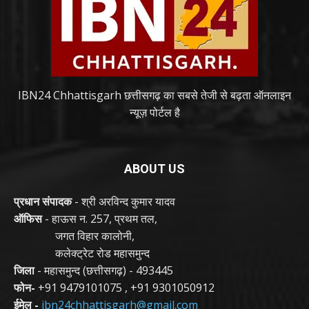
IBN24 Chhattisgarh छत्तीसगढ़ का सबसे तेजी से बढ़ता ऑनलाइन
न्यूज़ पोर्टल है
ABOUT US
प्रधान संपादक
- श्री अरविन्द कुमार यादव
ऑफिस
- हाऊस न. 257, प्रथम तल,
जगत विहार कालोनी,
कलेक्ट्रेट रोड महासमुन्द
जिला
- महासमुन्द (छत्तीसगढ़) - 493445
फोन-
+91 9479101075
,
+91 9301050912
ईमेल -
ibn24chhattisgarh@gmail.com